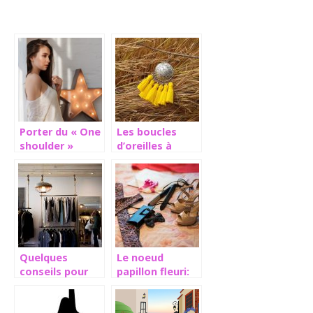
Porter du « One
Les boucles
shoulder »
d’oreilles à
comme une pro
pompons, une
tendance
incontournable
Quelques
Le noeud
conseils pour
papillon fleuri:
savoir comment
la tendance
s’habiller
masculine de