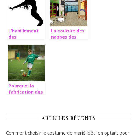
l’année
L’habillement
La couture des
des
nappes des
chorégraphes
tables en
pour les stars
combinaison
avec les set
Pourquoi la
fabrication des
maillots de
sport est-elle
différente des
habits du
ARTICLES RÉCENTS
quotidien ,
Comment choisir le costume de marié idéal en optant pour