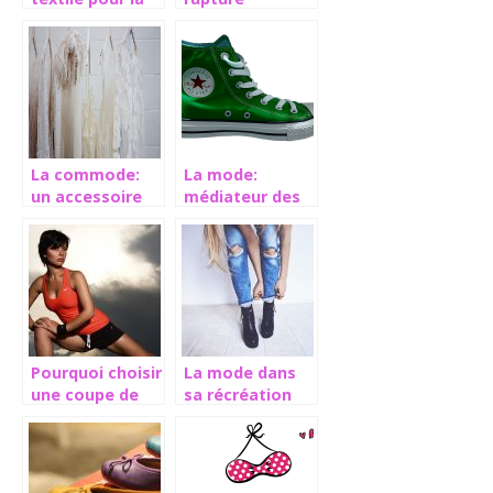
mode d’hiver
croissante
entre tradition
et modernisme
La commode:
La mode:
un accessoire
médiateur des
très pratique au
époques
rangement
Pourquoi choisir
La mode dans
une coupe de
sa récréation
cheveux
courte?