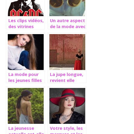
Les clips vidéos,
Un autre aspect
des vitrines
de la mode avec
pour la mode
les lunettes
La mode pour
La jupe longue,
les jeunes filles
revient elle
? Comment
vraiment en
savoir laquelle
grâce dans la
choisir ?
mode actuelle ?
La jeunesse
Votre style, les