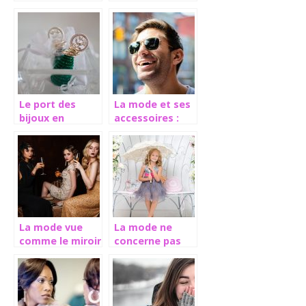
sneakers a t-
dames/demoiselles
elle pris toute
une autre
envergure ?
Le port des
La mode et ses
bijoux en
accessoires :
Afrique et en
Les lunettes de
Occident
soleil
La mode vue
La mode ne
comme le miroir
concerne pas
des conditions
que les adultes
sociales
mais les touts
petits aussi