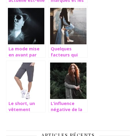
actuelle est-elle
marques et les
concernée par
types de
la Haute
magasins
couture?
La mode mise
Quelques
en avant par
facteurs qui
ces
véhiculent les
personnalités
effets mode
et influenceurs
Le short, un
L’influence
vêtement
négative de la
décontracté
mode
ARTICLES RÉCENTS