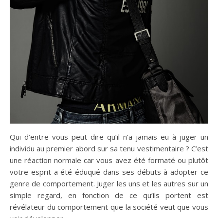
Qui d’entre vous peut dire qu’il n’a jamais eu à juger un
individu au premier abord sur sa tenu vestimentaire ? C’est
une réaction normale car vous avez été formaté ou plutôt
votre esprit a été éduqué dans ses débuts à adopter ce
genre de comportement. Juger les uns et les autres sur un
simple regard, en fonction de ce qu’ils portent est
révélateur du comportement que la société veut que vous