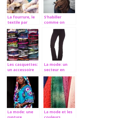
La fourrure, le
S’habiller
textile par
comme on
excellence pour
aime, la
la mode d’hiver
garantie du
bonheur
Les casquettes:
La mode: un
un accessoire
secteur en
de beauté à la
perpétuel
mode
changement
La mode: une
La mode et les
rupture
couleurs