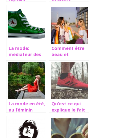
croissante
entre tradition
et modernisme
La mode:
Comment être
médiateur des
beau et
époques
confortable
dans ses habits
pour l’été ?
La mode en été,
Qu’est ce qui
au féminin
explique le fait
que les paires
« running »
soient autant
en vogue ?