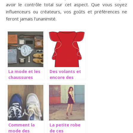
avoir le contrôle total sur cet aspect. Que vous soyez
influenceurs ou créateurs, vos goûts et préférences ne
feront jamais l’unanimité.
La mode et les
Des volants et
chaussures
encore des
dans la société
volants pour
l’été!
Comment la
La petite robe
mode des
de ces