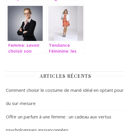
pantalon est
la semi
devenu
permanente
indispensable
aujourd’hui ?
Femme: savoir
Tendance
choisir son
Féminine: les
tailleur
jupes à volants
ARTICLES RÉCENTS
Comment choisir le costume de marié idéal en optant pour
du sur-mesure
Offrir un parfum à une femme : un cadeau aux vertus
psychologiques insoupçonnées