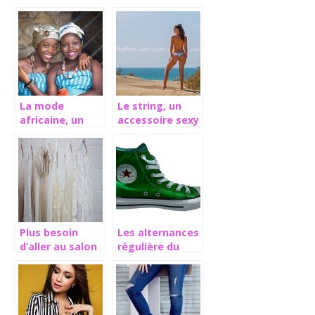
un signe de
vêtements
créativité
La mode
Le string, un
africaine, un
accessoire sexy
style à part
du passé
Plus besoin
Les alternances
d’aller au salon
régulière du
pour retirer
secteur de la
votre vernigel!
mode