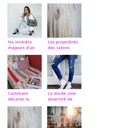
perpétuel
de la mode
changement
les intérêts
Les propriétés
majeurs d’un
des talons
sac à main pour
féminins
femme
Comment
La mode: une
décorer la
diversité de
chambre pour
styles
enfants ?
vestimentaires