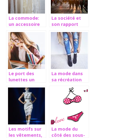
La commode:
La société et
un accessoire
son rapport
très pratique au
avec la mode
rangement
Le port des
La mode dans
lunettes un
sa récréation
accessoire à la
fois médical et
à la mode
Les motifs sur
La mode du
les vêtements,
côté des sous-