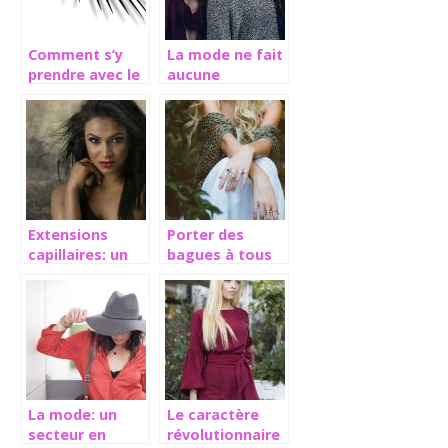
Comment s’y
La mode ne fait
prendre avec le
aucune
mascara sur les
distinction de
faux cils?
race
Extensions
Porter des
capillaires: un
bagues à tous
réel raccourci
les doigts: un
pour une
style tendance
chevelure plus
épaisse
La mode: un
Le caractère
secteur en
révolutionnaire