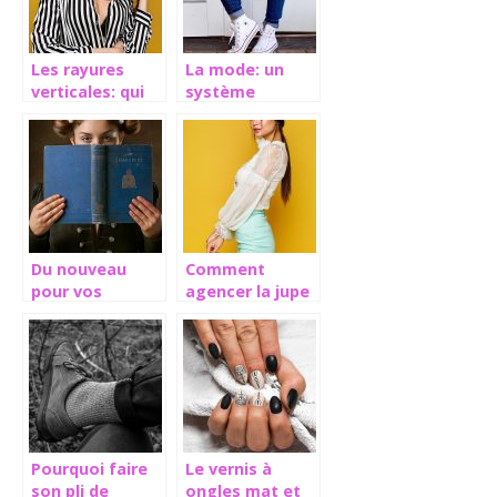
Les rayures
La mode: un
verticales: qui
système
devrait en
influence des
porter?
valeurs
culturelles
Du nouveau
Comment
pour vos
agencer la jupe
coiffures: les
crayon et rester
perles
tendance?
Pourquoi faire
Le vernis à
son pli de
ongles mat et