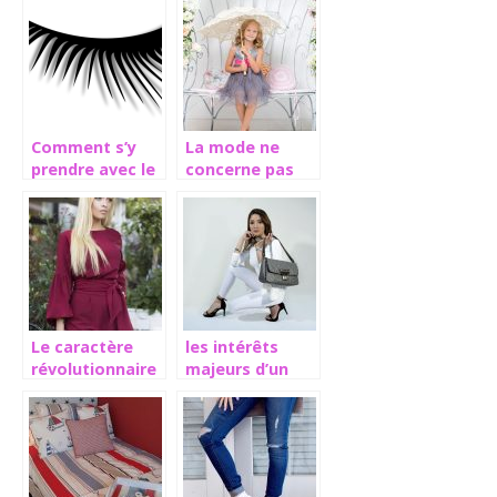
Comment s’y
La mode ne
prendre avec le
concerne pas
mascara sur les
que les adultes
faux cils?
mais les touts
petits aussi
Le caractère
les intérêts
révolutionnaire
majeurs d’un
de la mode
sac à main pour
femme