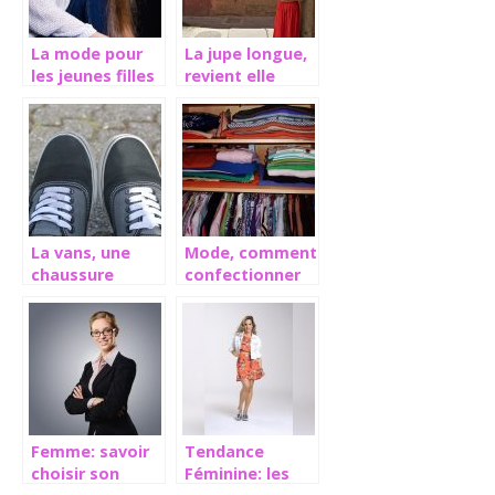
La mode pour
La jupe longue,
les jeunes filles
revient elle
? Comment
vraiment en
savoir laquelle
grâce dans la
choisir ?
mode actuelle ?
La vans, une
Mode, comment
chaussure
confectionner
toujours aussi
votre garde
sollicité après
robe ?
de nombreuses
années
Femme: savoir
Tendance
choisir son
Féminine: les