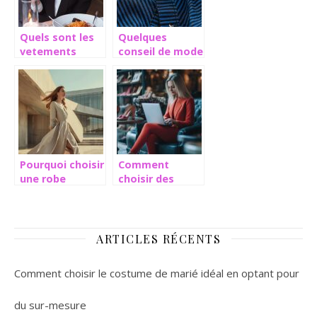
Quels sont les
Quelques
vetements
conseil de mode
western pour
pour la saison
les femmes ?
printemps-ete
2022
Pourquoi choisir
Comment
une robe
choisir des
cachemire
chaussures
femme pour un
femme
style élégant et
tendance et
confortable
abordables en
ARTICLES RÉCENTS
ligne
Comment choisir le costume de marié idéal en optant pour
du sur-mesure