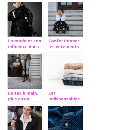
tailleur
jupes à volants
La mode et son
Confectionner
influence dans
les vêtements
la perception en
de petite fille
société
Le sac à main,
Les
plus qu’un
indispensables
accessoire
dans une garde
typiquement
robe
féminin