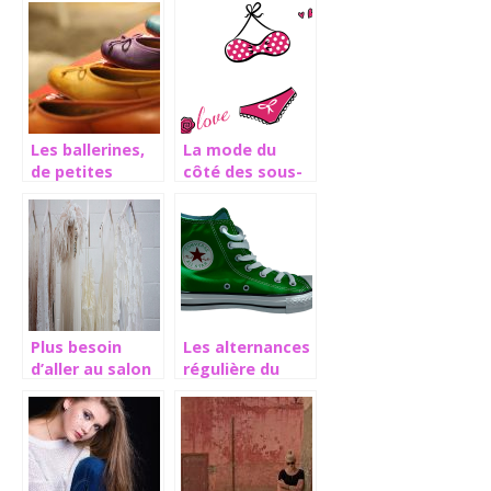
dans ses habits
pour l’été ?
Les ballerines,
La mode du
de petites
côté des sous-
chaussures très
vêtements
pratiques
Plus besoin
Les alternances
d’aller au salon
régulière du
pour retirer
secteur de la
votre vernigel!
mode