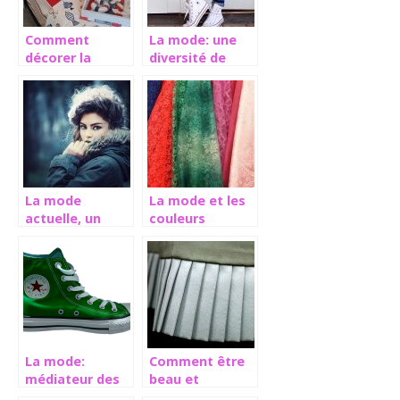
Comment
La mode: une
décorer la
diversité de
chambre pour
styles
enfants ?
vestimentaires
La mode
La mode et les
actuelle, un
couleurs
véritable
tremplin de
styles pour
toutes
personnes
La mode:
Comment être
médiateur des
beau et
époques
confortable