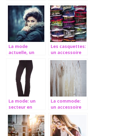
chambre pour
styles
enfants ?
vestimentaires
La mode
Les casquettes:
actuelle, un
un accessoire
véritable
de beauté à la
tremplin de
mode
styles pour
toutes
personnes
La mode: un
La commode:
secteur en
un accessoire
perpétuel
très pratique au
changement
rangement