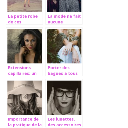
La petite robe
La mode ne fait
de ces
aucune
dames/demoiselles
distinction de
race
Extensions
Porter des
capillaires: un
bagues à tous
réel raccourci
les doigts: un
pour une
style tendance
chevelure plus
épaisse
Importance de
Les lunettes,
la pratique de la
des accessoires