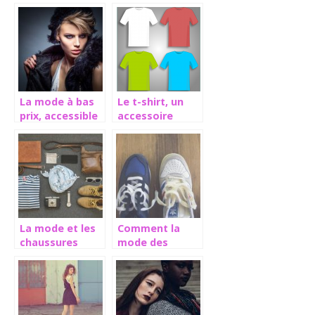
La mode à bas
Le t-shirt, un
prix, accessible
accessoire
à tous
indémodable
La mode et les
Comment la
chaussures
mode des
dans la société
sneakers a t-
elle pris toute
une autre
envergure ?