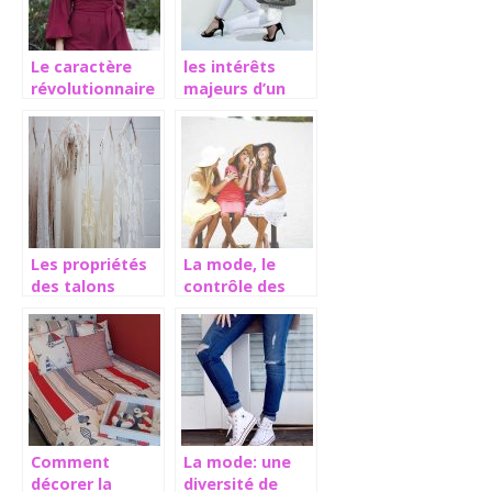
Le caractère
les intérêts
révolutionnaire
majeurs d’un
de la mode
sac à main pour
femme
Les propriétés
La mode, le
des talons
contrôle des
féminins
grandes
marques
Comment
La mode: une
décorer la
diversité de