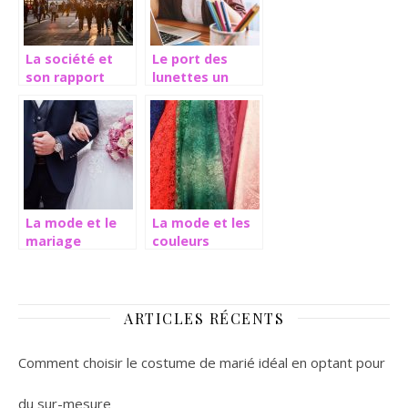
La société et
Le port des
son rapport
lunettes un
avec la mode
accessoire à la
fois médical et
à la mode
La mode et le
La mode et les
mariage
couleurs
ARTICLES RÉCENTS
Comment choisir le costume de marié idéal en optant pour
du sur-mesure