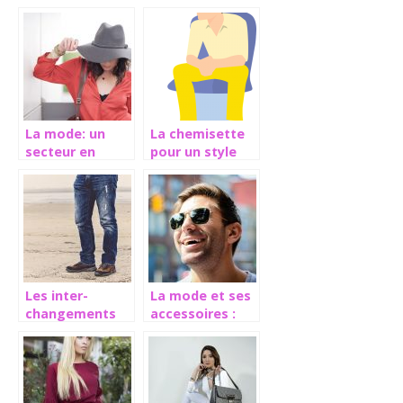
mode
de mode
La mode: un
La chemisette
secteur en
pour un style
perpétuel
plus
changement
décontracté
Les inter-
La mode et ses
changements
accessoires :
réguliers du
Les lunettes de
secteur du
soleil
textile