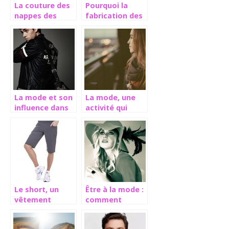
La couture des
Pourquoi la
nappes des
fabrication des
tables en
maillots de
combinaison
sport est-elle
avec les set
différente des
habits du
quotidien ,
La mode et son
La mode, une
influence dans
activité qui
la perception en
demande de la
société
persévérance
Le short, un
Être à la mode :
vêtement
comment
décontracté
pouvez-vous
faire?