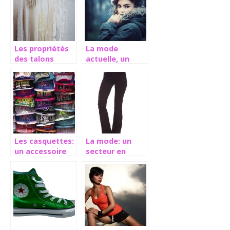
Les propriétés
La mode
des talons
actuelle, un
féminins
véritable
tremplin de
styles pour
toutes
personnes
Les casquettes:
La mode: un
un accessoire
secteur en
de beauté à la
perpétuel
mode
changement