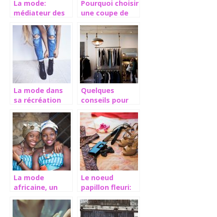
La mode:
Pourquoi choisir
médiateur des
une coupe de
époques
cheveux
courte?
La mode dans
Quelques
sa récréation
conseils pour
savoir comment
s’habiller
La mode
Le noeud
africaine, un
papillon fleuri:
style à part
la tendance
masculine de
l’année