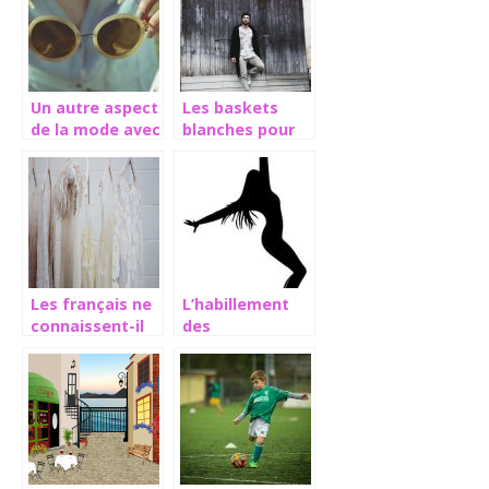
Un autre aspect
Les baskets
de la mode avec
blanches pour
les lunettes
Homme, un
accessoire à
tout épreuve
Les français ne
L’habillement
connaissent-il
des
vraiment pas
chorégraphes
leurs tailles?
pour les stars