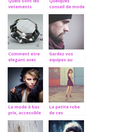
Quels sont les
Quelques
vetements
conseil de mode
western pour
pour la saison
les femmes ?
printemps-ete
2022
Comment etre
Gardez vos
elegant avec
equipes au
des bijoux en
chaud avec des
diamant ?
bonnets et des
casquettes de
qualite
La mode à bas
La petite robe
prix, accessible
de ces
à tous
dames/demoiselles