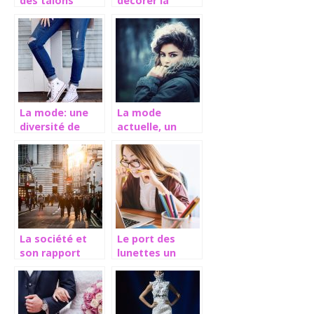
des talons
décorer la
féminins
chambre pour
enfants ?
La mode: une
La mode
diversité de
actuelle, un
styles
véritable
vestimentaires
tremplin de
styles pour
toutes
personnes
La société et
Le port des
son rapport
lunettes un
avec la mode
accessoire à la
fois médical et
à la mode