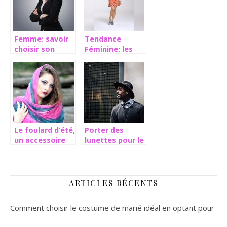
Femme: savoir
Tendance
choisir son
Féminine: les
tailleur
jupes à volants
Le foulard d’été,
Porter des
un accessoire
lunettes pour le
qui peaufine le
style: un effet
style
de mode
ARTICLES RÉCENTS
Comment choisir le costume de marié idéal en optant pour