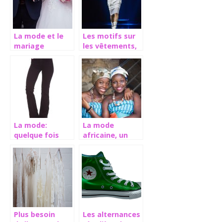
La mode et le
Les motifs sur
mariage
les vêtements,
un signe de
créativité
La mode:
La mode
quelque fois
africaine, un
réactualisée
style à part
Plus besoin
Les alternances