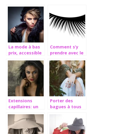
La mode à bas
Comment s’y
prix, accessible
prendre avec le
à tous
mascara sur les
faux cils?
Extensions
Porter des
capillaires: un
bagues à tous
réel raccourci
les doigts: un
pour une
style tendance
chevelure plus
épaisse