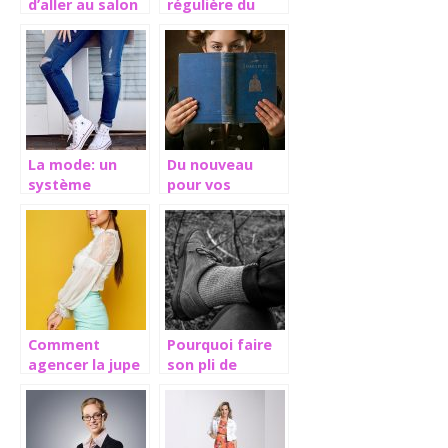
d’aller au salon
régulière du
pour retirer
secteur de la
votre vernigel!
mode
La mode: un
Du nouveau
système
pour vos
influence des
coiffures: les
valeurs
perles
culturelles
Comment
Pourquoi faire
agencer la jupe
son pli de
crayon et rester
pantalon est
tendance?
devenu
indispensable
aujourd’hui ?