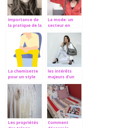
Importance de
La mode: un
la pratique de la
secteur en
mode
perpétuel
changement
La chemisette
les intérêts
pour un style
majeurs d’un
plus
sac à main pour
décontracté
femme
Les propriétés
Comment