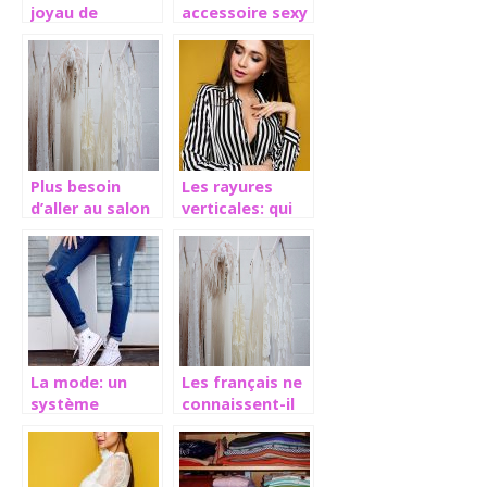
joyau de
accessoire sexy
l’horlogerie
du passé
mondiale, la
montre Richard
Mille
Plus besoin
Les rayures
d’aller au salon
verticales: qui
pour retirer
devrait en
votre vernigel!
porter?
La mode: un
Les français ne
système
connaissent-il
influence des
vraiment pas
valeurs
leurs tailles?
culturelles