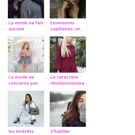
La mode ne fait
Extensions
aucune
capillaires: un
distinction de
réel raccourci
race
pour une
chevelure plus
épaisse
La mode ne
Le caractère
concerne pas
révolutionnaire
que les adultes
de la mode
mais les touts
petits aussi
les intérêts
S’habiller