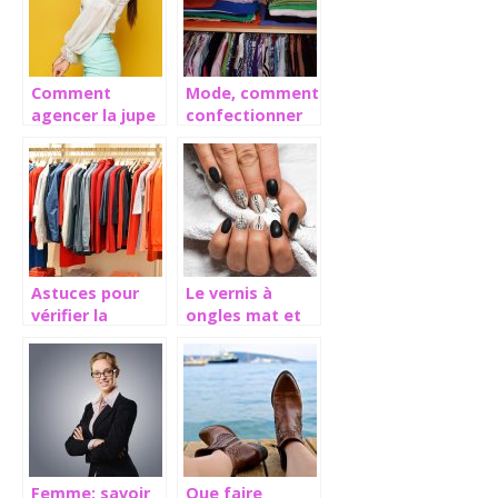
Comment
Mode, comment
agencer la jupe
confectionner
crayon et rester
votre garde
tendance?
robe ?
Astuces pour
Le vernis à
vérifier la
ongles mat et
qualité du tissu
la semi
d’un vêtement!
permanente
Femme: savoir
Que faire