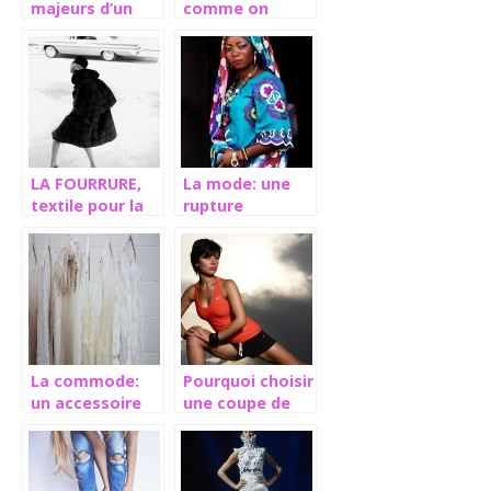
majeurs d’un
comme on
sac à main pour
aime, la
femme
garantie du
bonheur
LA FOURRURE,
La mode: une
textile pour la
rupture
mode d’hiver
croissante
entre tradition
et modernisme
La commode:
Pourquoi choisir
un accessoire
une coupe de
très pratique au
cheveux
rangement
courte?