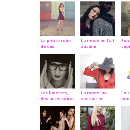
La petite robe
La mode ne fait
Ext
de ces
aucune
capi
dames/demoiselles
distinction de
réel
race
pou
chev
épa
Les lunettes,
La mode: un
La 
des accessoires
secteur en
pour
de mode
perpétuel
plus
changement
déc