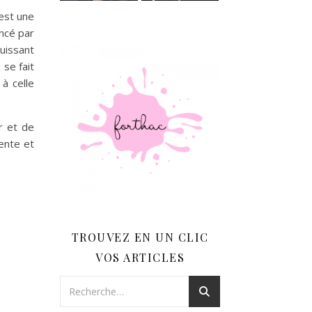
est une
ncé par
puissant
 se fait
à celle
r et de
ente et
TROUVEZ EN UN CLIC
VOS ARTICLES