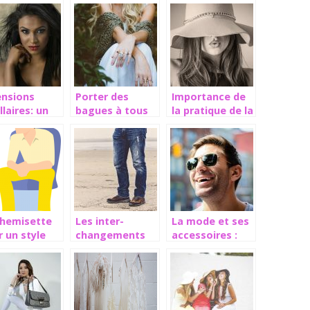
l’été!
faux cils?
ensions
Porter des
Importance de
llaires: un
bagues à tous
la pratique de la
 raccourci
les doigts: un
mode
r une
style tendance
elure plus
isse
chemisette
Les inter-
La mode et ses
 un style
changements
accessoires :
réguliers du
Les lunettes de
ontracté
secteur du
soleil
textile