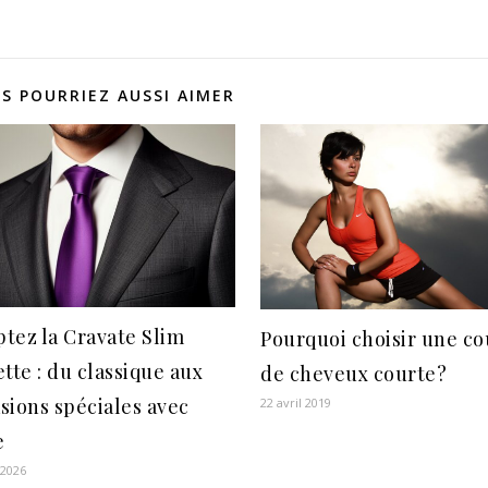
 pratique au
gement
S POURRIEZ AUSSI AIMER
tez la Cravate Slim
Pourquoi choisir une c
ette : du classique aux
de cheveux courte?
sions spéciales avec
22 avril 2019
e
 2026