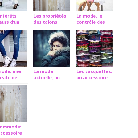
intérêts
Les propriétés
La mode, le
eurs d’un
des talons
contrôle des
 à main pour
féminins
grandes
mme
marques
mode: une
La mode
Les casquettes:
rsité de
actuelle, un
un accessoire
es
véritable
de beauté à la
timentaires
tremplin de
mode
styles pour
toutes
personnes
commode:
accessoire