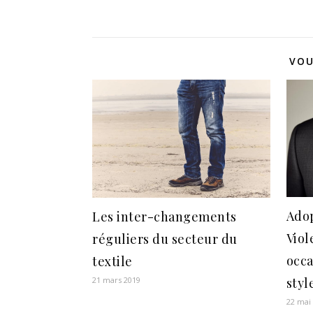
perpétuel
croissante
très
changement
entre tradition
ran
et modernisme
VOU
Adop
Les inter-changements
Viol
réguliers du secteur du
occa
textile
styl
21 mars 2019
22 mai