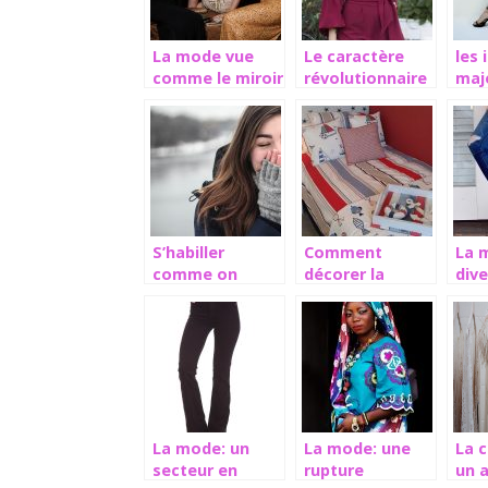
La mode vue
Le caractère
les 
comme le miroir
révolutionnaire
maj
des conditions
de la mode
sac
sociales
fe
S’habiller
Comment
La 
comme on
décorer la
dive
aime, la
chambre pour
styl
garantie du
enfants ?
ves
bonheur
La mode: un
La mode: une
La 
secteur en
rupture
un 