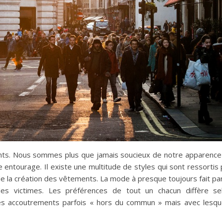
ements. Nous sommes plus que jamais soucieux de notre apparence
e entourage. Il existe une multitude de styles qui sont ressortis
de la création des vêtements. La mode à presque toujours fait par
s victimes. Les préférences de tout un chacun diffère se
 des accoutrements parfois « hors du commun » mais avec lesqu