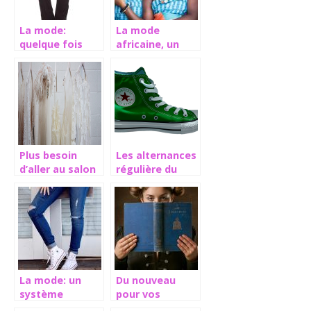
La mode:
La mode
quelque fois
africaine, un
réactualisée
style à part
Plus besoin
Les alternances
d’aller au salon
régulière du
pour retirer
secteur de la
votre vernigel!
mode
La mode: un
Du nouveau
système
pour vos
influence des
coiffures: les