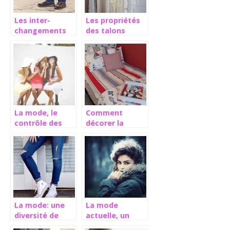
Les inter-
Les propriétés
changements
des talons
réguliers du
féminins
secteur du
textile
La mode, le
Comment
contrôle des
décorer la
grandes
chambre pour
marques
enfants ?
La mode: une
La mode
diversité de
actuelle, un
styles
véritable