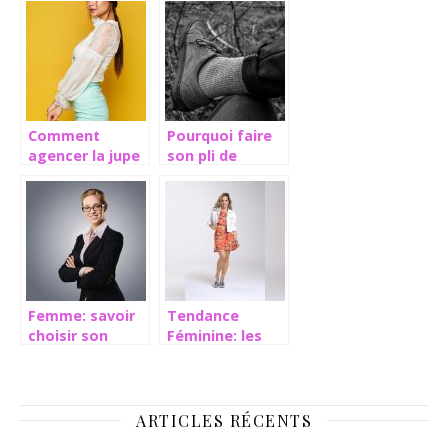
valeurs
perles
culturelles
Comment
Pourquoi faire
agencer la jupe
son pli de
crayon et rester
pantalon est
tendance?
devenu
indispensable
aujourd’hui ?
Femme: savoir
Tendance
choisir son
Féminine: les
tailleur
jupes à volants
ARTICLES RÉCENTS