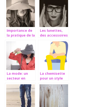
faux cils?
style tendance
Importance de
Les lunettes,
la pratique de la
des accessoires
mode
de mode
La mode: un
La chemisette
secteur en
pour un style
perpétuel
plus
changement
décontracté