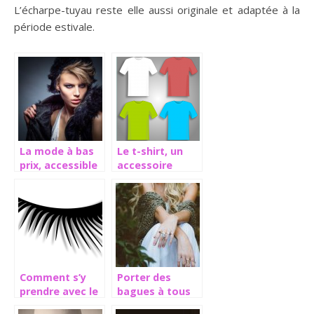
L’écharpe-tuyau reste elle aussi originale et adaptée à la
période estivale.
La mode à bas
Le t-shirt, un
prix, accessible
accessoire
à tous
indémodable
Comment s’y
Porter des
prendre avec le
bagues à tous
mascara sur les
les doigts: un