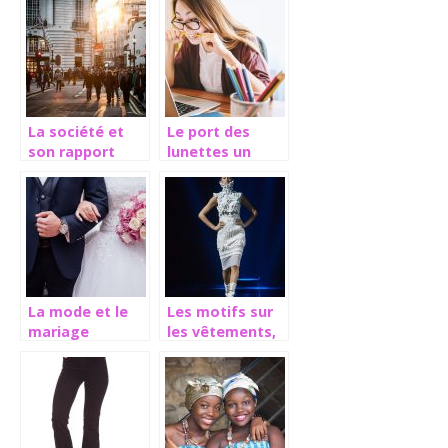
vestimentaires
tremplin de
styles pour
toutes
personnes
La société et
Le port des
son rapport
lunettes un
avec la mode
accessoire à la
fois médical et
à la mode
La mode et le
Les motifs sur
mariage
les vêtements,
un signe de
créativité